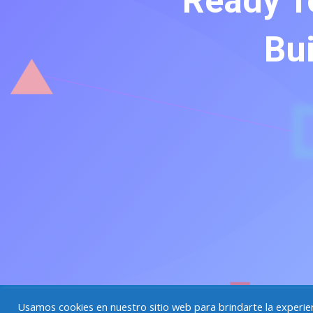
Ready T
Bui
Aviso Legal y Política de privacidad
Políti
Usamos cookies en nuestro sitio web para brindarte la experienc