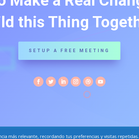
o Make a Real Chang
ld this Thing Toget
SETUP A FREE MEETING
ca de cookies
Descargar Dossier
¿Hablamos?
ia más relevante, recordando tus preferencias y visitas repetidas.