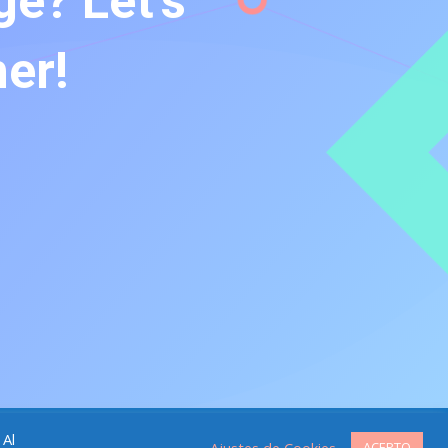
e? Let’s
her!
 Al
Ajustes de Cookies
ACEPTO